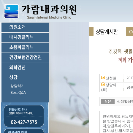
신청일
201
상담의
상담하기
공
(과)
Best Q&A
식생활상
안녕하세요,당뇨처
을 받았습니다. 좀
각,달걀후라이2개,
김치,생선,멸치조림