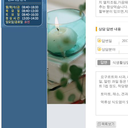
치 멸치조림,가끔
추는 항상먹습니다.
할부분이 있으면,지
상담 답변 내용
답변일
201
상담분야
식생활상담
요구르트와 사과, 라
일, 말린 과일 등은
트 1컵 정도, 적당
토마토, 채소, 견
역류성 식도염이 있