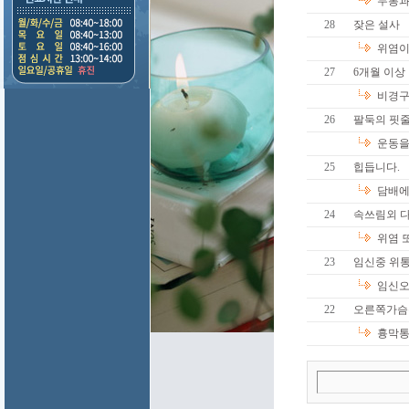
두통과 
28
잦은 설사
위염이 
27
6개월 이상 
비경구
26
팔둑의 핏
운동을
25
힙듭니다.
담배에
24
속쓰림외 
위염 
23
임신중 위
임신오
22
오른쪽가슴
흉막통