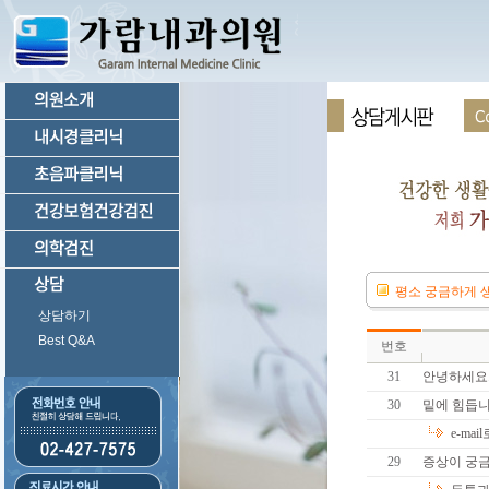
평소 궁금하게 생
상담하기
Best Q&A
번호
31
안녕하세요..
30
밑에 힘듭
e-ma
29
증상이 궁금