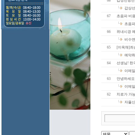
68
갑상선항진
갑상선
67
초음파 비용
초음파
66
위내시경 
비수
65
[이옥채]죄
예약취
64
선생님! 한
이메일
63
안녕하세요
이메일
62
치료가 가능
자율신