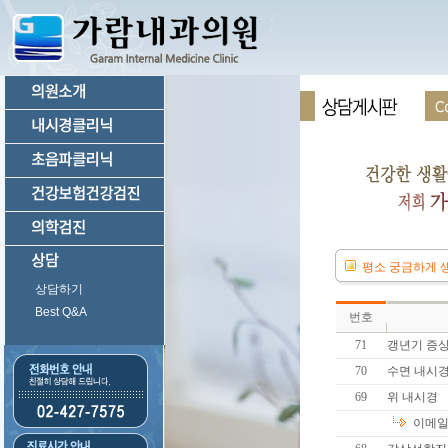
평소 궁금하게 생
상담하기
Best Q&A
번호
71
갱년기 증상
70
수면 내시
69
위 내시경
이메일